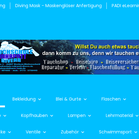
ung
Diving Mask - Maskengläser Anfertigung
PADI eLearni
Bekleidung
Blei & Gurte
Flaschen
e
Kopfhauben
Lampen
Lehrmaterial
cke
Ventile
Zubehör
Schwimmsport