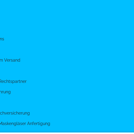
ns
um Versand
Rechtspartner
hrung
chversicherung
 Maskengläser Anfertigung