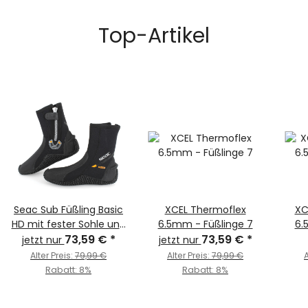
Top-Artikel
Seac Sub Füßling Basic
XCEL Thermoflex
XC
HD mit fester Sohle und
6.5mm - Füßlinge 7
6.
Reißverschluss XL
73,59 €
*
73,59 €
*
jetzt nur
jetzt nur
Alter Preis:
79,99 €
Alter Preis:
79,99 €
A
Rabatt:
8%
Rabatt:
8%