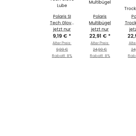
Polaris SI
Polaris
Po
Tech Glove
Multibügel
Trock
jetzt nur
Lube
jetzt nur
jet
9,19 €
*
22,91 €
*
Trock
22,
Alter Preis:
Alter Preis:
Alte
9,99 €
24,90 €
24
Rabatt:
8%
Rabatt:
8%
Rab