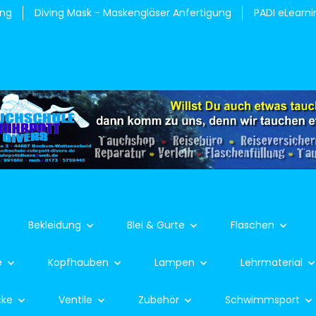
ung
Diving Mask - Maskengläser Anfertigung
PADI eLearni
Bekleidung
Blei & Gurte
Flaschen
e
Kopfhauben
Lampen
Lehrmaterial
cke
Ventile
Zubehör
Schwimmsport