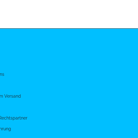
ns
um Versand
Rechtspartner
hrung