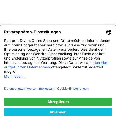
Vertrag widerrufen
* Alle Preise inkl. gesetzlicher USt., zzgl.
Versand
© Tauchschule Ruhrpott Divers Thomas Reich 2025
Besucherzähler:
2298835