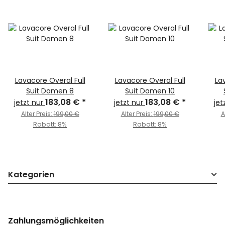
Lavacore Overal Full
Lavacore Overal Full
La
Suit Damen 8
Suit Damen 10
183,08 €
*
183,08 €
*
jetzt nur
jetzt nur
jet
Alter Preis:
199,00 €
Alter Preis:
199,00 €
A
Rabatt:
8%
Rabatt:
8%
Kategorien
Zahlungsmöglichkeiten