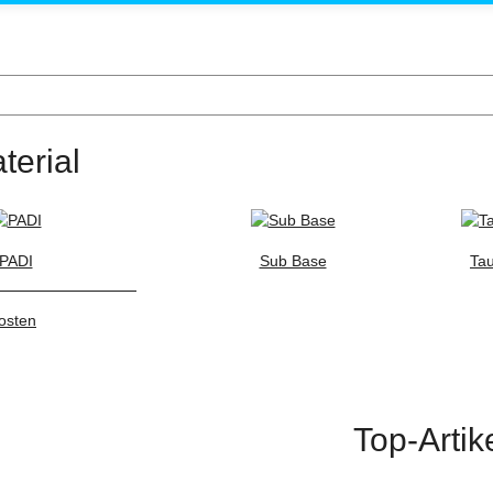
terial
PADI
Sub Base
Tau
osten
Top-Artik