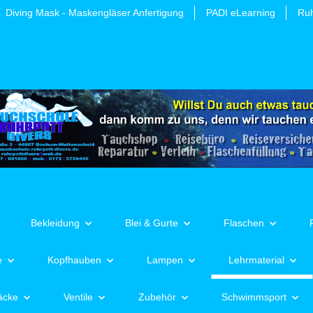
Diving Mask - Maskengläser Anfertigung
PADI eLearning
Ruh
Bekleidung
Blei & Gurte
Flaschen
e
Kopfhauben
Lampen
Lehrmaterial
äcke
Ventile
Zubehör
Schwimmsport