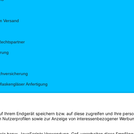
um Versand
Rechtspartner
hrung
hversicherung
Maskengläser Anfertigung
g
gen
s Shirt Shop