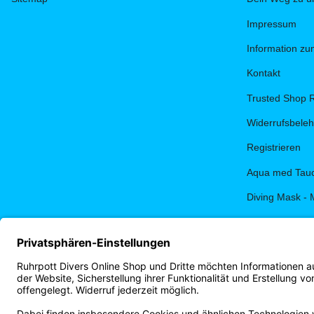
Impressum
Information z
Kontakt
Trusted Shop 
Widerrufsbele
Registrieren
Aqua med Tauc
Diving Mask - 
PADI eLearnin
Terminbuchun
Ruhrpott Diver