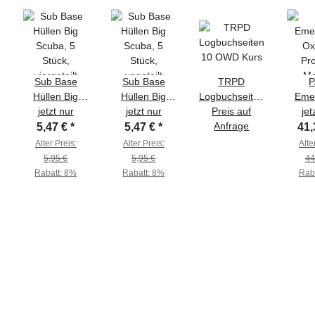
Sub Base
Sub Base
TRPD
P
Hüllen Big
Hüllen Big
Logbuchseiten
Eme
Scuba, 5
jetzt nur
Scuba, 5
jetzt nur
10 OWD Kurs
Preis auf
jet
Ox
Stück,
Stück,
Anfrage
Pro
5,47 €
*
5,47 €
*
41,
viergeteilt
ungeteilt
Ma
Alter Preis:
Alter Preis:
Alte
5,95 €
5,95 €
44
Rabatt:
8%
Rabatt:
8%
Rab