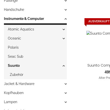
Füßlinge
Handschuhe
Instrumente & Computer
AUSVERKAUFT
Atomic Aquatics
Oceanic
Polaris
Seac Sub
Suunto Compu
Suunto
49
Zubehör
Alter Pr
Jacket & Hardware
Kopfhauben
Lampen