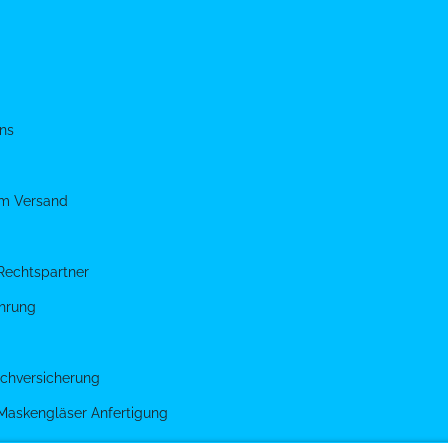
ns
um Versand
Rechtspartner
hrung
chversicherung
 Maskengläser Anfertigung