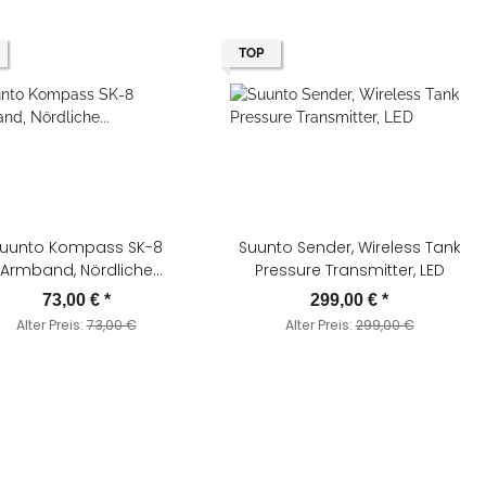
TOP
uunto Kompass SK-8
Suunto Sender, Wireless Tank
Armband, Nördliche
Pressure Transmitter, LED
Hemisphäre (Europa)
73,00 €
*
299,00 €
*
Alter Preis:
73,00 €
Alter Preis:
299,00 €