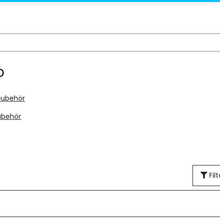
o
ubehör
Filt