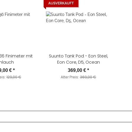
AUSVERKAUFT
6 Finimeter mit
Suunto Tank Pod - Eon Steel,
hlauch
Eon Core, D5, Ocean
9,00 €
*
369,00 €
*
eis:
129,00 €
Alter Preis:
369,00 €