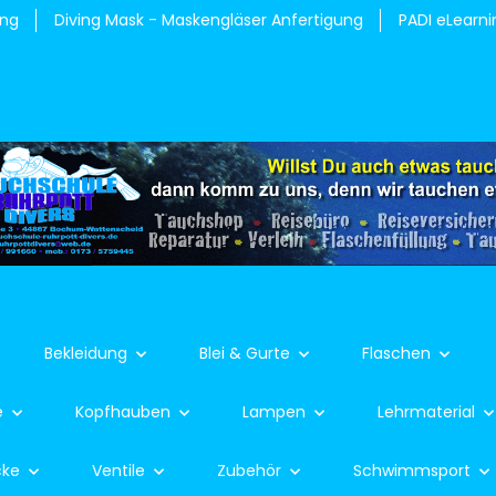
ung
Diving Mask - Maskengläser Anfertigung
PADI eLearni
Bekleidung
Blei & Gurte
Flaschen
e
Kopfhauben
Lampen
Lehrmaterial
cke
Ventile
Zubehör
Schwimmsport