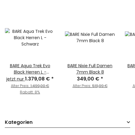
BARE Aqua Trek Evo
BARE Nixie Full Damen
BAR
Black Herren L -
7mm Black 8
Schwarz
1.379,08 €
*
349,00 €
*
jetzt nur
Alter Preis:
1.499,00 €
Alter Preis:
519,99 €
A
Rabatt:
8%
Kategorien