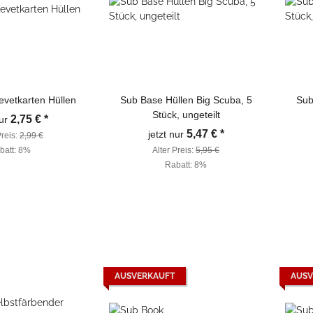
evetkarten Hüllen
Sub Base Hüllen Big Scuba, 5
Sub
Stück, ungeteilt
2,75 €
*
nur
5,47 €
*
jetzt nur
Preis:
2,99 €
batt:
8%
Alter Preis:
5,95 €
Rabatt:
8%
AUSVERKAUFT
AUSV