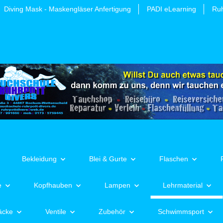
Diving Mask - Maskengläser Anfertigung
PADI eLearning
Ruh
Bekleidung
Blei & Gurte
Flaschen
e
Kopfhauben
Lampen
Lehrmaterial
äcke
Ventile
Zubehör
Schwimmsport