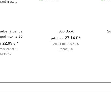
selbstfärbender
Sub Book
Su
mpel max. ø 20 mm
27,14 €
*
jetzt nur
22,99 €
*
ur
Alter Preis:
29,50 €
reis:
24,99 €
Rabatt:
8%
batt:
8%