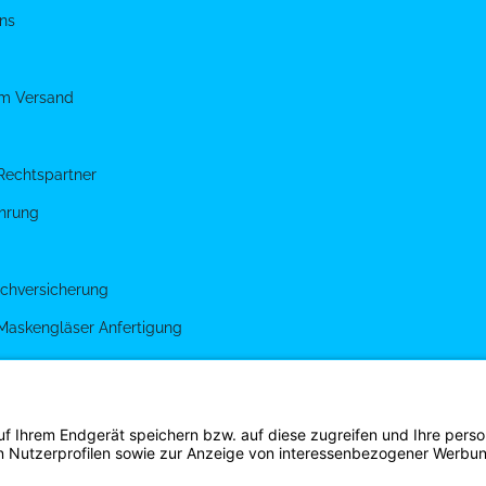
ns
um Versand
Rechtspartner
hrung
chversicherung
 Maskengläser Anfertigung
g
gen
s Shirt Shop