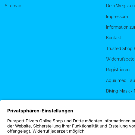
Sitemap
Dein Weg zu u
Impressum
Information z
Kontakt
Trusted Shop 
Widerrufsbele
Registrieren
Aqua med Tau
Diving Mask -
PADI eLearnin
Terminbuchun
Ruhrpott Diver