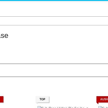
ase
TOP
AUSV