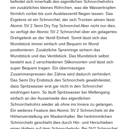
befindet sich innerhalb des eigentlichen Schnorchelrohrs
ein zusätzliches kleines Röhrchen, was die Wassertropfen
förmlich vorbei bis zum Ausblasventil fliegen lassen. Das
Ergebnis ist ein Schnorchel, der sich Trocken atmen lässt.
Atomic SV 2 Semi Dry Top Schnorchel Aber nicht nur dies,
so verfügt der Atomic SV 2 Schnorchel über ein gelagertes
Drehgelenk an der Ventil Einheit. Somit lässt sich das
Mundstück immer einfach und Bequem im Mund
positionieren. Zusätzliche Sprenringe sichern das
Mundstück und das Ventilstück. Das Mundstück selbst
besteht aus 2 verschiedenen Silikonsorten und lässt sich
super Bequem tragen. Ein übermässiges
Zusammenpressen der Zähne wird dadurch verhindert.
Das Semi Dry Endstück des Schnorchels gewährleistet,
dass Spritzwasser erst gar nicht in den Schnorchel
eindringen kann. So läuft Spritzwasser bei Wellengang
einfach an der Aussenseite des eigentlichen
Schnorchelrohrs wieder ab ohne ins Innere zu gelangen.
Ein weiteres Feature des Atomic SV 2 Schnorchels ist die
Höhenverstellung am Maskenhalter. Bei herkömmlichen
Schnorcheln geschieht dies durch Hin- und Herschieben
eines Halters auf dem Schnorchelrohr. Bei SV2 Schnorchel