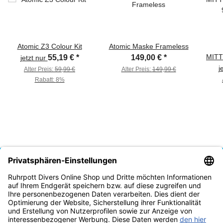
Atomic Z3 Colour Kit
Atomic Maske Frameless
MIT
55,19 €
*
149,00 €
*
jetzt nur
j
Alter Preis:
59,99 €
Alter Preis:
149,99 €
Rabatt:
8%