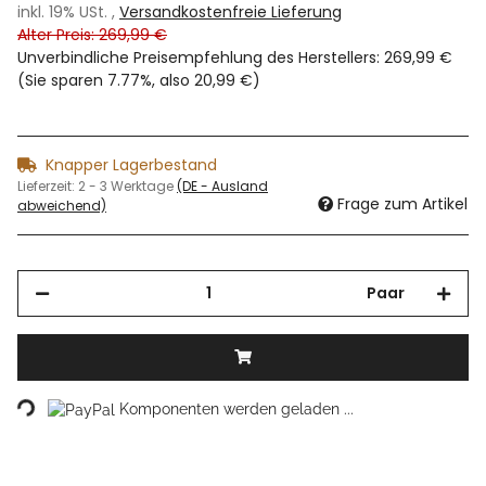
inkl. 19% USt. ,
Versandkostenfreie Lieferung
Alter Preis: 269,99 €
Unverbindliche Preisempfehlung des Herstellers
:
269,99 €
(Sie sparen
7.77%
, also
20,99 €
)
Knapper Lagerbestand
Lieferzeit:
2 - 3 Werktage
(DE - Ausland
Frage zum Artikel
abweichend)
Paar
oading...
Komponenten werden geladen ...