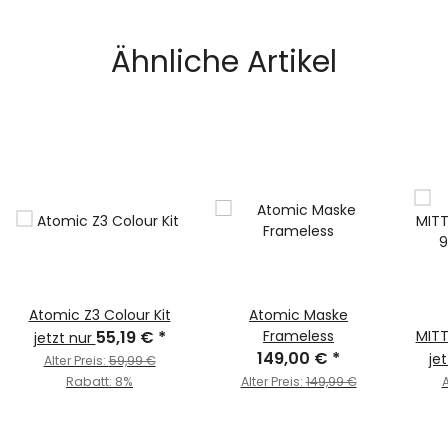
Ähnliche Artikel
Atomic Z3 Colour Kit
Atomic Maske
55,19 €
*
Frameless
MIT
jetzt nur
149,00 €
*
9
je
Alter Preis:
59,99 €
Rabatt:
8%
Alter Preis:
149,99 €
A