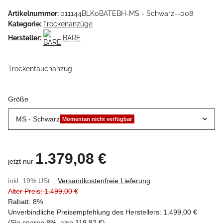
Artikelnummer:
011144BLK0BATEBH-MS - Schwarz--008
Kategorie:
Trockenanzüge
Hersteller:
BARE
Trockentauchanzug
Größe
MS - Schwarz
Momentan nicht verfügbar
1.379,08 €
jetzt nur
inkl. 19% USt. ,
Versandkostenfreie Lieferung
Alter Preis: 1.499,00 €
Rabatt:
8%
Unverbindliche Preisempfehlung des Herstellers
:
1.499,00 €
(Sie sparen
8%
, also
119,92 €
)