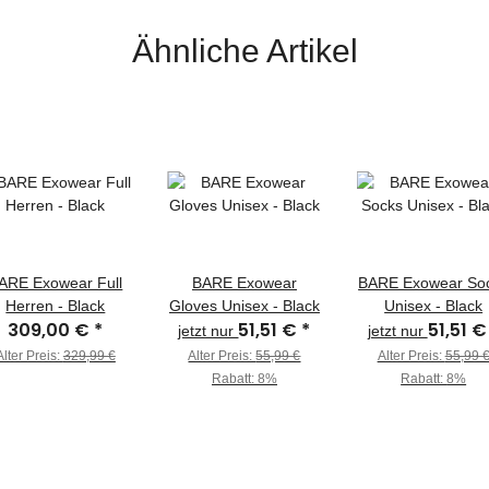
Ähnliche Artikel
ARE Exowear Full
BARE Exowear
BARE Exowear So
Herren - Black
Gloves Unisex - Black
Unisex - Black
309,00 €
*
51,51 €
*
51,51 
jetzt nur
jetzt nur
Alter Preis:
329,99 €
Alter Preis:
55,99 €
Alter Preis:
55,99 
Rabatt:
8%
Rabatt:
8%