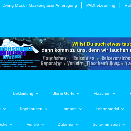
Diving Mask - Maskengläser Anfertigung
PADI eLearning
Ruh
Bekleidung
Blei & Gurte
Flaschen
e
Kopfhauben
Lampen
Lehrmaterial
äcke
Ventile
Zubehör
Schwimmsport