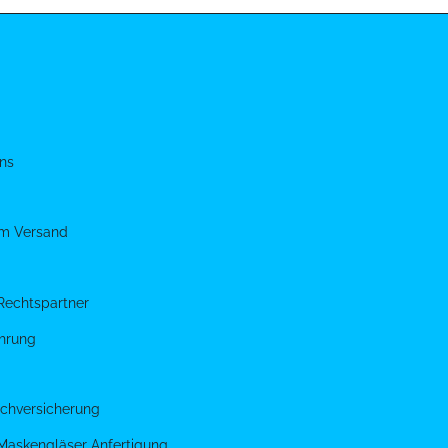
ns
um Versand
Rechtspartner
hrung
chversicherung
 Maskengläser Anfertigung