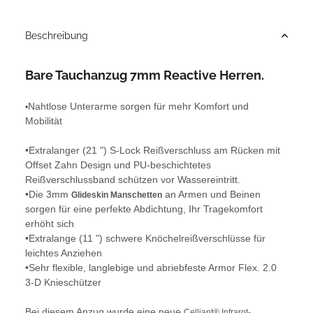
Beschreibung
Bare Tauchanzug 7mm Reactive Herren.
Nahtlose Unterarme sorgen für mehr Komfort und
•
Mobilität
•Extralanger (21 ") S-Lock Reißverschluss am Rücken mit
Offset Zahn Design und PU-beschichtetes
Reißverschlussband schützen vor Wassereintritt.
•Die 3mm
an Armen und Beinen
Glideskin Manschetten
sorgen für eine perfekte Abdichtung, Ihr Tragekomfort
erhöht sich
•Extralange (11 ") schwere Knöchelreißverschlüsse für
leichtes Anziehen
•Sehr flexible, langlebige und abriebfeste Armor Flex. 2.0
3-D Knieschützer
Bei diesem Anzug wurde eine neue
Celliant® Infrarot-