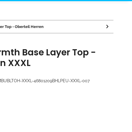
r Top - Oberteil Herren
rmth Base Layer Top -
en XXXL
MBUBLTOH-XXXL-46801209BHLPEU-XXXL-007