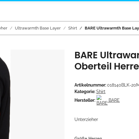
eher
Ultrawarmth Base Layer
Shirt
BARE Ultrawarmth Base Laye
BARE Ultrawa
Oberteil Herr
Artikelnummer:
018140BLK-20
Kategorie:
Shirt
Hersteller:
BARE
Unterzieher
Größe Herren