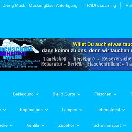
Diving Mask - Maskengläser Anfertigung
PADI eLearning
Ruh
Bekleidung
Blei & Gurte
Flaschen
e
Kopfhauben
Lampen
Lehrmaterial
äcke
Ventile
Zubehör
Schwimmsport