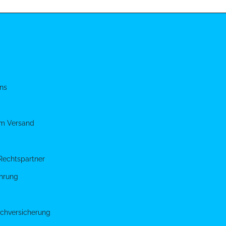
ns
um Versand
Rechtspartner
hrung
chversicherung