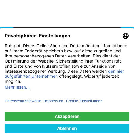
Vertrag widerrufen
* Alle Preise inkl. gesetzlicher USt., zzgl.
Versand
© Tauchschule Ruhrpott Divers Thomas Reich 2025
Besucherzähler:
2299626