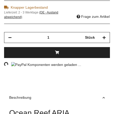
Knapper Lagerbestand
Lieferzeit:
2 - 3 Werktage
(DE - Ausland
Frage zum Artikel
abweichend)
Stück
ng...
Komponenten werden geladen ...
Beschreibung
Ocean Reef ARIA