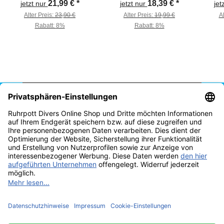
21,99 €
*
18,39 €
*
jetzt nur
jetzt nur
jet
Alter Preis:
23,90 €
Alter Preis:
19,99 €
Al
Rabatt:
8%
Rabatt:
8%
Vertrag widerrufen
* Alle Preise inkl. gesetzlicher USt., zzgl.
Versand