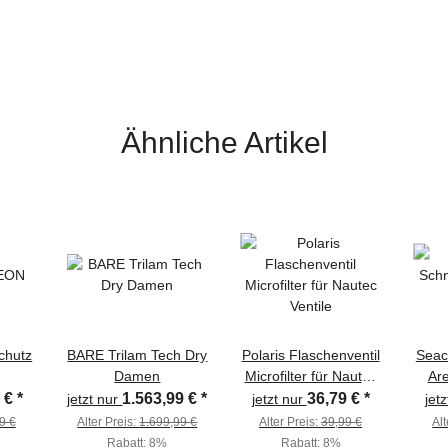
Ähnliche Artikel
chutz
BARE Trilam Tech Dry
Polaris Flaschenventil
Seac
Damen
Microfilter für Nautec
Ar
Ventile
9 €
*
1.563,99 €
*
36,79 €
*
jetzt nur
jetzt nur
jet
9 €
Alter Preis:
1.699,99 €
Alter Preis:
39,99 €
Alt
Rabatt:
8%
Rabatt:
8%