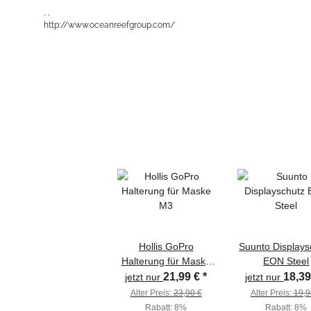
, ,
http://www.oceanreefgroup.com/
Hollis GoPro
Suunto Displays
Halterung für Maske
EON Steel
M3
21,99 €
*
18,3
jetzt nur
jetzt nur
Alter Preis:
23,90 €
Alter Preis:
19,9
Rabatt:
8%
Rabatt:
8%