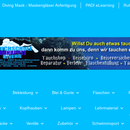
Diving Mask - Maskengläser Anfertigung
PADI eLearning
Ruh
Bekleidung
Blei & Gurte
Flaschen
e
Kopfhauben
Lampen
Lehrmaterial
äcke
Ventile
Zubehör
Schwimmsport