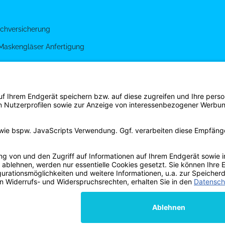
chversicherung
 Maskengläser Anfertigung
g
gen
s Shirt Shop
hrpott Divers Thomas Reich 2025
Besucherzähler: 2299835