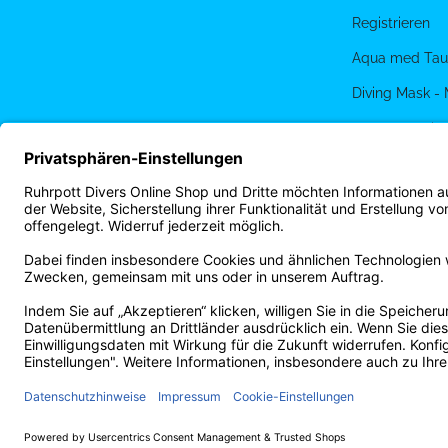
Registrieren
Aqua med Tau
Diving Mask -
PADI eLearnin
Terminbuchun
Ruhrpott Diver
Vertrag widerrufen
* Alle Preise inkl. gesetzlicher USt., zzgl.
Versand
© Tauchschule Ru