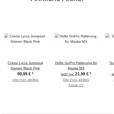
Cressi Lycra Jumpsuit
Hollis GoPro Halterung für
Su
Damen Black Pink
Maske M3
89,99 €
*
21,99 €
*
jetzt nur
j
Alter Preis:
89,99 €
Alter Preis:
23,90 €
Rabatt:
8%