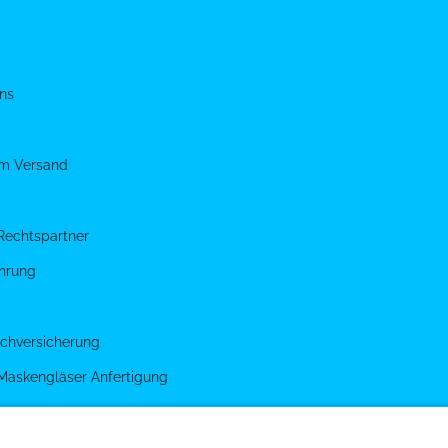
ns
um Versand
Rechtspartner
hrung
chversicherung
 Maskengläser Anfertigung
g
gen