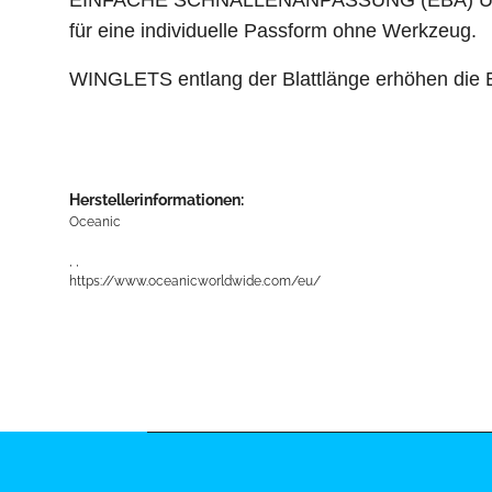
EINFACHE SCHNALLENANPASSUNG (EBA) Unser ei
für eine individuelle Passform ohne Werkzeug.
WINGLETS entlang der Blattlänge erhöhen die Ef
Herstellerinformationen:
Oceanic
, ,
https://www.oceanicworldwide.com/eu/