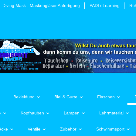
Diving Mask - Maskengläser Anfertigung
PADI eLearning
Ruh
Bekleidung
Blei & Gurte
Flaschen
e
Kopfhauben
Lampen
Lehrmaterial
äcke
Ventile
Zubehör
Schwimmsport