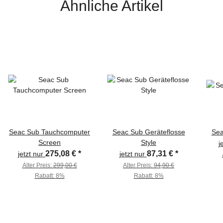
Ähnliche Artikel
Seac Sub Tauchcomputer
Seac Sub Geräteflosse
Sea
Screen
Style
j
275,08 €
*
87,31 €
*
jetzt nur
jetzt nur
Alter Preis:
299,00 €
Alter Preis:
94,90 €
Rabatt:
8%
Rabatt:
8%