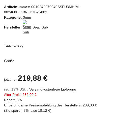
Artikelnummer:
0010242270040SSFU3MH-M-
002468BLKBNFD7B-4-002
Kategorie:
3mm
Hersteller:
Seac Sub
Tauchanzug
Größe
219,88 €
jetzt nur
inkl. 19% USt. ,
Versandkostenfreie Lieferung
Alter Preis: 239,00 €
Rabatt:
8%
Unverbindliche Preisempfehlung des Herstellers
:
239,00 €
(Sie sparen
8%
, also
19,12 €
)