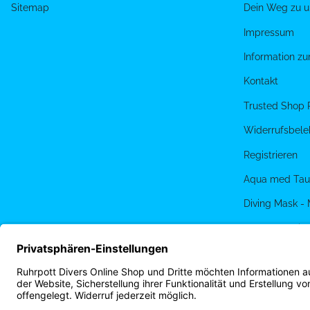
Sitemap
Dein Weg zu u
Impressum
Information z
Kontakt
Trusted Shop 
Widerrufsbele
Registrieren
Aqua med Tau
Diving Mask -
PADI eLearnin
Terminbuchun
Ruhrpott Diver