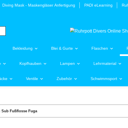
Diving Mask - Maskengläser Anfertigung
PADI eLearning
Ruh
Bekleidung
Blei & Gurte
Flaschen
e
Kopfhauben
Lampen
Lehrmaterial
äcke
Ventile
Zubehör
Schwimmsport
 Sub Fußflosse Fuga