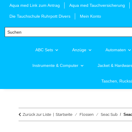
Aqua med Link zum Antrag
Aqua med Tauchversicherung
Die Tauchschule Ruhrpott Divers
Mein Konto
ABC Sets
Anzüge
Automaten
Instrumente & Computer
Jacket & Hardwar
Taschen, Rucks
Zurück zur Liste
Startseite
Flossen
Seac Sub
Seac