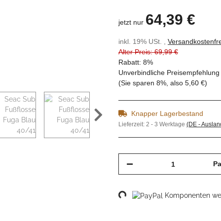
64,39 €
jetzt nur
inkl. 19% USt. ,
Versandkostenfre
Alter Preis: 69,99 €
Rabatt:
8%
Unverbindliche Preisempfehlung 
(Sie sparen
8%
, also
5,60 €
)
Knapper Lagerbestand
Lieferzeit:
2 - 3 Werktage
(DE - Ausla
Pa
Komponenten wer
Loading...