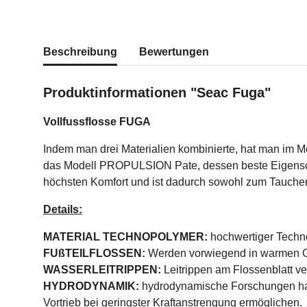
weitere Registerkarten anzeigen
Beschreibung
Bewertungen
Produktinformationen "Seac Fuga"
Vollfussflosse FUGA
Indem man drei Materialien kombinierte, hat man im M
das Modell PROPULSION Pate, dessen beste Eigensch
höchsten Komfort und ist dadurch sowohl zum Tauche
Details:
MATERIAL TECHNOPOLYMER:
hochwertiger Techno
FUßTEILFLOSSEN:
Werden vorwiegend in warmen G
WASSERLEITRIPPEN:
Leitrippen am Flossenblatt v
HYDRODYNAMIK:
hydrodynamische Forschungen hab
Vortrieb bei geringster Kraftanstrengung ermöglichen.