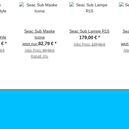
Seac Sub Maske
Seac Sub Lampe R15
Sea
tyle
Icona
179,00 €
*
1 €
*
82,79 €
*
jetzt nur
jetz
Alter Preis:
229,00 €
0 €
Alter Preis:
89,99 €
Alt
Rabatt:
8%