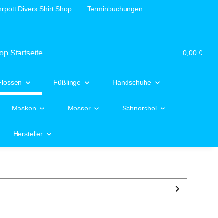
rpott Divers Shirt Shop
Terminbuchungen
0,00 €
Flossen
Füßlinge
Handschuhe
Masken
Messer
Schnorchel
Hersteller