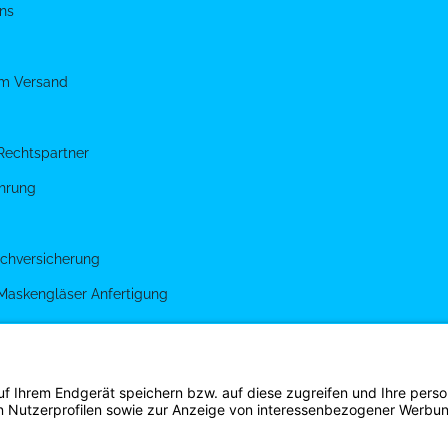
ns
um Versand
Rechtspartner
hrung
chversicherung
 Maskengläser Anfertigung
g
gen
s Shirt Shop