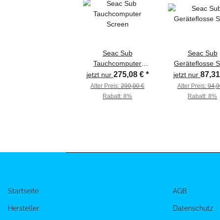
Seac Sub
Seac Sub
Tauchcomputer
Geräteflosse S
Screen
275,08 €
*
87,3
jetzt nur
jetzt nur
Alter Preis:
299,00 €
Alter Preis:
94,9
Rabatt:
8%
Rabatt:
8%
Startseite
AGB
Hersteller
Datenschutz