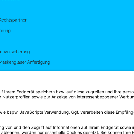
Rechtspartner
hrung
chversicherung
 Maskengläser Anfertigung
g
gen
s Shirt Shop