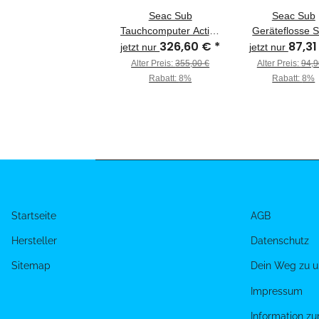
Seac Sub
Seac Sub
Tauchcomputer Action
Geräteflosse S
326,60 €
*
87,3
HR
jetzt nur
jetzt nur
Alter Preis:
355,00 €
Alter Preis:
94,9
Rabatt:
8%
Rabatt:
8%
Startseite
AGB
Hersteller
Datenschutz
Sitemap
Dein Weg zu u
Impressum
Information z