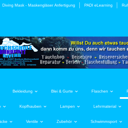
Diving Mask - Maskengläser Anfertigung
PADI eLearning
Ruh
Bekleidung
Blei & Gurte
Flaschen
e
Kopfhauben
Lampen
Lehrmaterial
äcke
Ventile
Zubehör
Schwimmsport