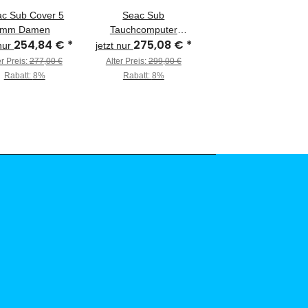
c Sub Cover 5
Seac Sub
mm Damen
Tauchcomputer
254,84 €
*
275,08 €
*
Screen
 nur
jetzt nur
er Preis:
277,00 €
Alter Preis:
299,00 €
Rabatt:
8%
Rabatt:
8%