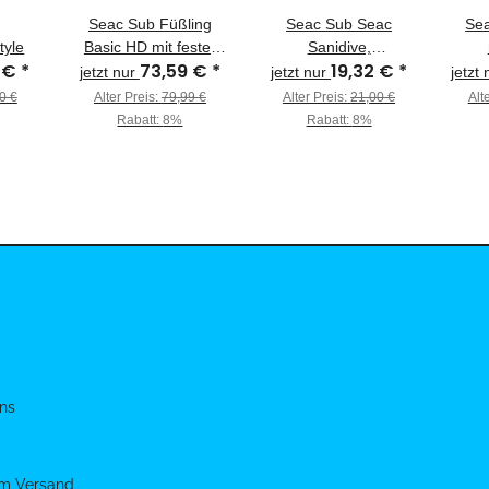
Seac Sub Füßling
Seac Sub Seac
Sea
tyle
Basic HD mit fester
Sanidive,
1 €
*
73,59 €
*
19,32 €
*
Sohle und
Desinfektionsspray,
jetzt nur
jetzt nur
jetzt
Reißverschluss
125ml
0 €
Alter Preis:
79,99 €
Alter Preis:
21,00 €
Alt
Rabatt:
8%
Rabatt:
8%
ns
um Versand