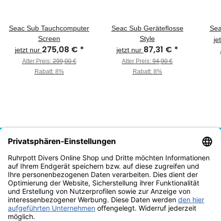
Seac Sub Tauchcomputer
Seac Sub Geräteflosse
Sea
Screen
Style
je
275,08 €
*
87,31 €
*
jetzt nur
jetzt nur
Alter Preis:
299,00 €
Alter Preis:
94,90 €
Rabatt:
8%
Rabatt:
8%
Vertrag widerrufen