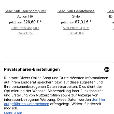
Seac Sub Tauchcomputer
Seac Sub Geräteflosse
Sea
Action HR
Style
HD 
326,60 €
*
87,31 €
*
jetzt nur
jetzt nur
j
Alter Preis:
355,00 €
Alter Preis:
94,90 €
Rabatt:
8%
Rabatt:
8%
Vertrag widerrufen