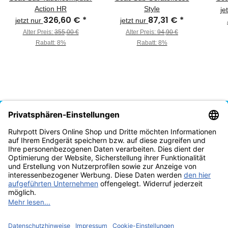
Action HR
Style
je
326,60 €
*
87,31 €
*
jetzt nur
jetzt nur
Alter Preis:
355,00 €
Alter Preis:
94,90 €
Rabatt:
8%
Rabatt:
8%
Vertrag widerrufen