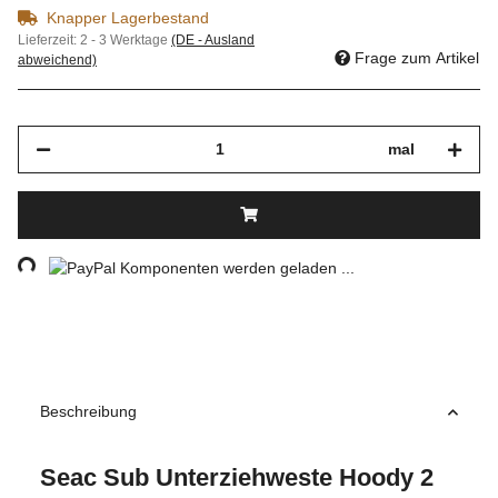
Knapper Lagerbestand
Lieferzeit:
2 - 3 Werktage
(DE - Ausland
Frage zum Artikel
abweichend)
mal
ing...
Komponenten werden geladen ...
Beschreibung
Seac Sub Unterziehweste Hoody 2