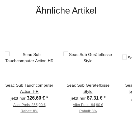
Ähnliche Artikel
Seac Sub Tauchcomputer
Seac Sub Geräteflosse
Sea
Action HR
Style
j
326,60 €
*
87,31 €
*
jetzt nur
jetzt nur
Alter Preis:
355,00 €
Alter Preis:
94,90 €
Rabatt:
8%
Rabatt:
8%