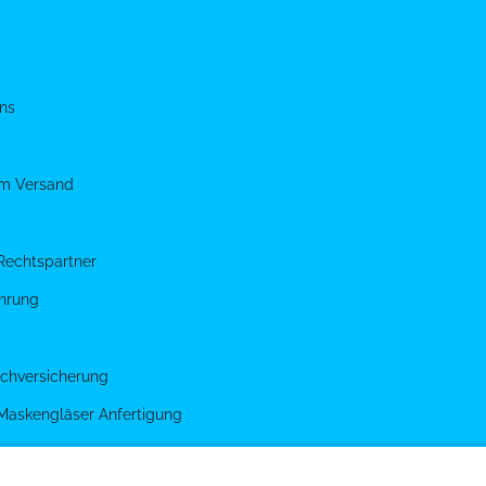
ns
um Versand
Rechtspartner
hrung
chversicherung
 Maskengläser Anfertigung
g