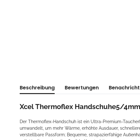
weitere Registerkarten anzeigen
Beschreibung
Bewertungen
Benachricht
Xcel Thermoflex Handschuhe5/4m
Der Thermoflex-Handschuh ist ein Ultra-Premium-Taucherha
umwandelt, um mehr Wärme, erhöhte Ausdauer, schnellere 
verstellbare Passform; Bequeme, strapazierfähige Außenha