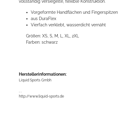
vollständig versiegelte, flexible Konstruktion.
Vorgeformte Handflächen und Fingerspitzen
aus DuraFlex
Vierfach verklebt, wasserdicht vernäht
Größen:
XS, S, M, L, XL, 2XL
Farben:
schwarz
Herstellerinformationen:
Liquid Sports Gmbh
, ,
http://www.liquid-sports.de