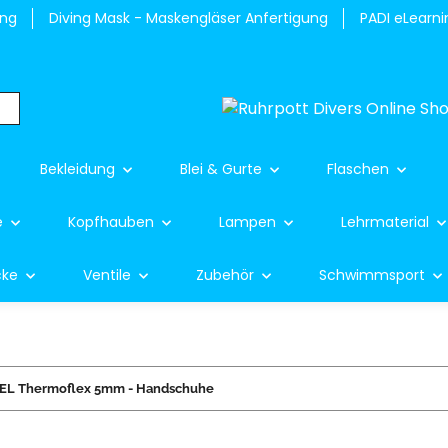
ung
Diving Mask - Maskengläser Anfertigung
PADI eLearni
Bekleidung
Blei & Gurte
Flaschen
e
Kopfhauben
Lampen
Lehrmaterial
cke
Ventile
Zubehör
Schwimmsport
EL Thermoflex 5mm - Handschuhe