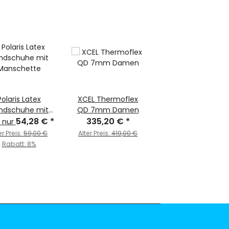
Polaris Latex
XCEL Thermoflex
ndschuhe mit
QD 7mm Damen
Manschette
54,28 €
*
335,20 €
*
t nur
er Preis:
59,00 €
Alter Preis:
419,00 €
Rabatt:
8%