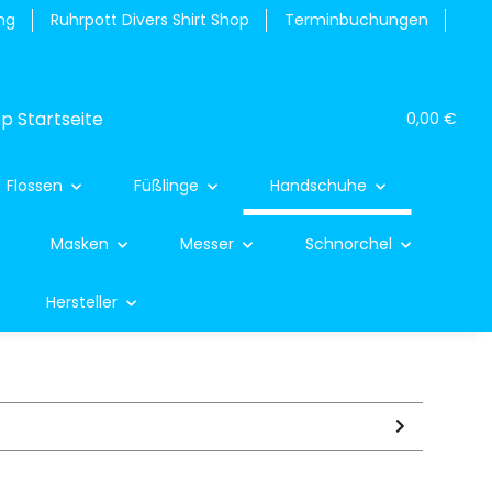
ng
Ruhrpott Divers Shirt Shop
Terminbuchungen
0,00 €
Flossen
Füßlinge
Handschuhe
Masken
Messer
Schnorchel
Hersteller