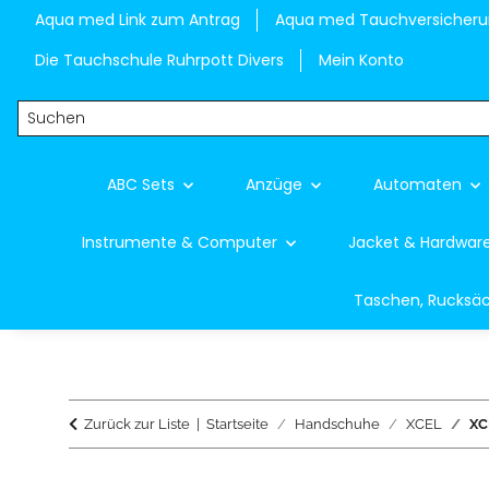
Aqua med Link zum Antrag
Aqua med Tauchversicher
Die Tauchschule Ruhrpott Divers
Mein Konto
ABC Sets
Anzüge
Automaten
Instrumente & Computer
Jacket & Hardwar
Taschen, Rucksä
Zurück zur Liste
Startseite
Handschuhe
XCEL
XC