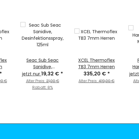
lex
Seac Sub Seac
XCEL Thermoflex
n
Sanidive,
TB3 7mm Herren
Ha
*
Desinfektionsspray,
19,32 €
*
335,20 €
*
jetzt nur
jetz
125ml
00 €
Alter Preis:
21,00 €
Alter Preis:
419,00 €
Alt
Rabatt:
8%