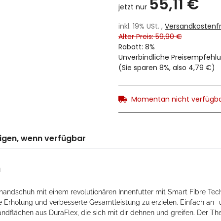
55,11 €
jetzt nur
inkl. 19% USt. ,
Versandkostenfr
Alter Preis: 59,90 €
Rabatt:
8%
Unverbindliche Preisempfehlu
(Sie sparen
8%
, also
4,79 €
)
Momentan nicht verfügb
igen, wenn verfügbar
m
ndschuh mit einem revolutionären Innenfutter mit Smart Fibre Tech
Erholung und verbesserte Gesamtleistung zu erzielen. Einfach an- 
ndflächen aus DuraFlex, die sich mit dir dehnen und greifen. Der Th