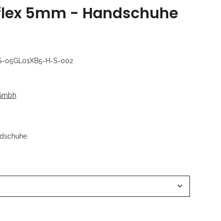
flex 5mm - Handschuhe
S-05GL01XB5-H-S-002
 Gmbh
ndschuhe