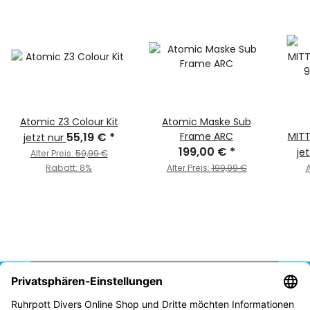
Atomic Z3 Colour Kit
Atomic Maske Sub
55,19 €
*
Frame ARC
MIT
jetzt nur
199,00 €
*
9
je
Alter Preis:
59,99 €
Rabatt:
8%
Alter Preis:
199,99 €
A