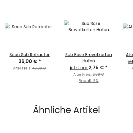
Seac Sub Retractor
Sub Base Brevetkarten
Ato
36,00 €
*
Hüllen
je
2,75 €
*
jetzt nur
Alter Preis:
47,00 €
Alter Preis:
2,99 €
Rabatt:
8%
Ähnliche Artikel