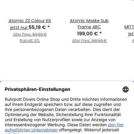
Atomic Z3 Colour Kit
Atomic Maske Sub
55,19 €
*
Frame ARC
MIT
jetzt nur
199,00 €
*
9
je
Alter Preis:
59,99 €
Rabatt:
8%
Alter Preis:
199,99 €
A
Vertrag widerrufen