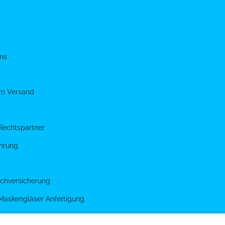
ns
um Versand
Rechtspartner
hrung
chversicherung
 Maskengläser Anfertigung
g