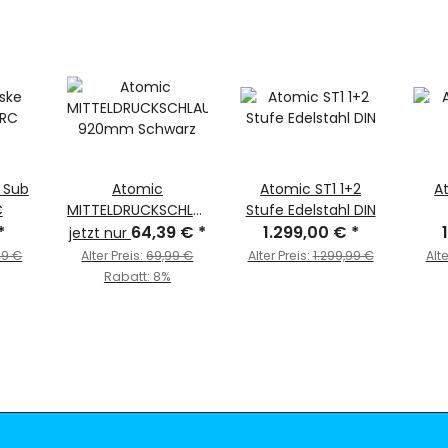
 Sub
Atomic
Atomic ST1 1+2
A
C
MITTELDRUCKSCHLAUCH
Stufe Edelstahl DIN
*
920mm Schwarz
64,39 €
*
1.299,00 €
*
jetzt nur
99 €
Alter Preis:
69,99 €
Alter Preis:
1.299,99 €
Alte
Rabatt:
8%