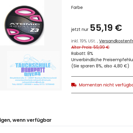
Farbe
55,19 €
jetzt nur
inkl. 19% USt. ,
Versandkostenfr
Alter Preis: 59,99 €
Rabatt:
8%
Unverbindliche Preisempfehlu
(Sie sparen
8%
, also
4,80 €
)
Momentan nicht verfügb
igen, wenn verfügbar