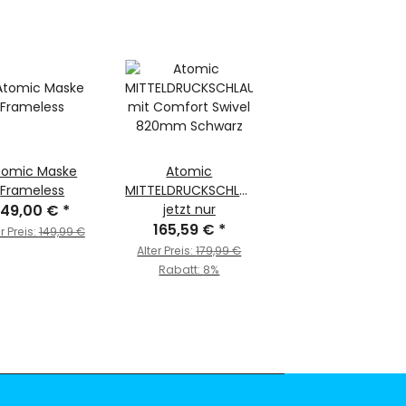
tomic Maske
Atomic
Frameless
MITTELDRUCKSCHLAUCH
149,00 €
*
mit Comfort Swivel
jetzt nur
820mm Schwarz
165,59 €
*
r Preis:
149,99 €
Alter Preis:
179,99 €
Rabatt:
8%