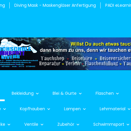
ung
Diving Mask - Maskengläser Anfertigung
PADI eLearni
Bekleidung
Blei & Gurte
Flaschen
e
Kopfhauben
Lampen
Lehrmaterial
cke
Ventile
Zubehör
Schwimmsport