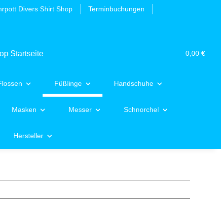
rpott Divers Shirt Shop
Terminbuchungen
0,00 €
Flossen
Füßlinge
Handschuhe
Masken
Messer
Schnorchel
Hersteller