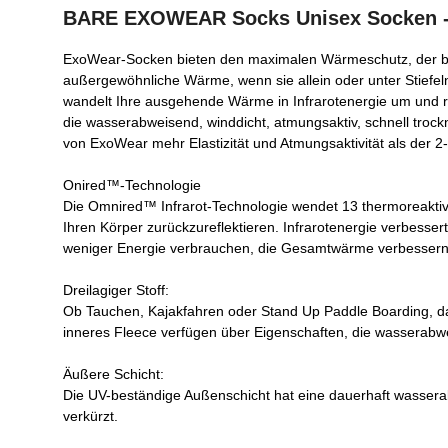
BARE EXOWEAR Socks Unisex Socken -
ExoWear-Socken bieten den maximalen Wärmeschutz, der bei E
außergewöhnliche Wärme, wenn sie allein oder unter Stiefe
wandelt Ihre ausgehende Wärme in Infrarotenergie um und re
die wasserabweisend, winddicht, atmungsaktiv, schnell trockn
von ExoWear mehr Elastizität und Atmungsaktivität als der 2
Onired™-Technologie
Die Omnired™ Infrarot-Technologie wendet 13 thermoreaktiv
Ihren Körper zurückzureflektieren. Infrarotenergie verbesser
weniger Energie verbrauchen, die Gesamtwärme verbessern 
Dreilagiger Stoff:
Ob Tauchen, Kajakfahren oder Stand Up Paddle Boarding, d
inneres Fleece verfügen über Eigenschaften, die wasserabweis
Äußere Schicht:
Die UV-beständige Außenschicht hat eine dauerhaft wassera
verkürzt.