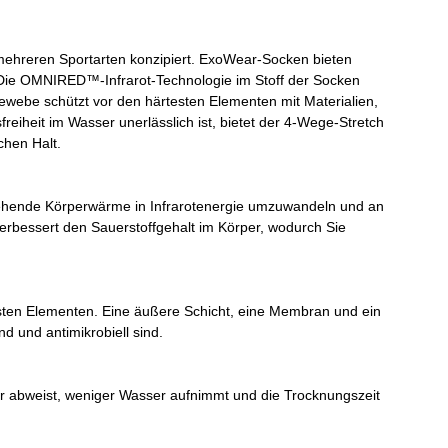
 mehreren Sportarten konzipiert. ExoWear-Socken bieten
 Die OMNIRED™-Infrarot-Technologie im Stoff der Socken
ewebe schützt vor den härtesten Elementen mit Materialien,
reiheit im Wasser unerlässlich ist, bietet der 4-Wege-Stretch
chen Halt.
sgehende Körperwärme in Infrarotenergie umzuwandeln und an
verbessert den Sauerstoffgehalt im Körper, wodurch Sie
sten Elementen. Eine äußere Schicht, eine Membran und ein
d und antimikrobiell sind.
r abweist, weniger Wasser aufnimmt und die Trocknungszeit