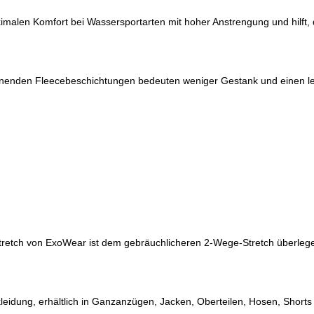
malen Komfort bei Wassersportarten mit hoher Anstrengung und hilft, 
ocknenden Fleecebeschichtungen bedeuten weniger Gestank und einen l
tretch von ExoWear ist dem gebräuchlicheren 2-Wege-Stretch überlege
kleidung, erhältlich in Ganzanzügen, Jacken, Oberteilen, Hosen, Short