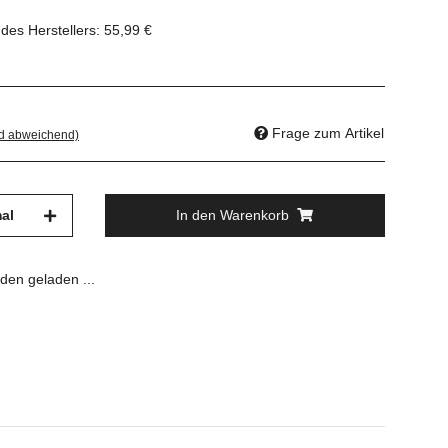
des Herstellers
:
55,99 €
Frage zum Artikel
nd abweichend)
al
In den Warenkorb
en geladen ...