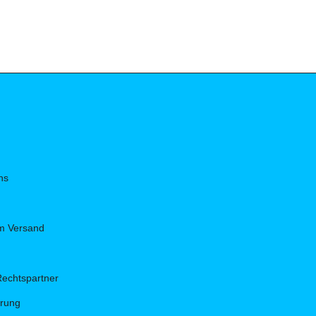
ns
um Versand
Rechtspartner
hrung