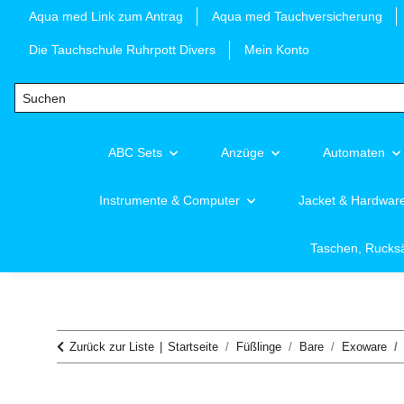
Aqua med Link zum Antrag
Aqua med Tauchversicherung
Die Tauchschule Ruhrpott Divers
Mein Konto
ABC Sets
Anzüge
Automaten
Instrumente & Computer
Jacket & Hardwar
Taschen, Rucks
Zurück zur Liste
Startseite
Füßlinge
Bare
Exoware