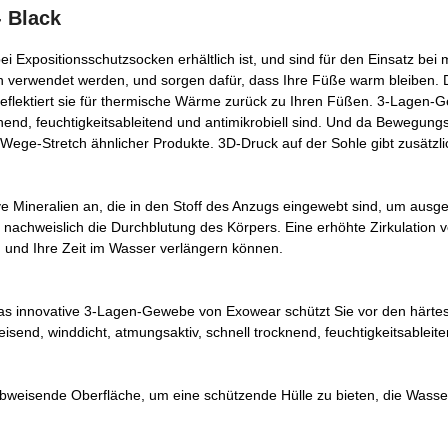
 Black
xpositionsschutzsocken erhältlich ist, und sind für den Einsatz bei
ln verwendet werden, und sorgen dafür, dass Ihre Füße warm bleiben.
flektiert sie für thermische Wärme zurück zu Ihren Füßen. 3-Lagen-G
end, feuchtigkeitsableitend und antimikrobiell sind. Und da Bewegungsf
-Wege-Stretch ähnlicher Produkte. 3D-Druck auf der Sohle gibt zusätzli
e Mineralien an, die in den Stoff des Anzugs eingewebt sind, um au
t nachweislich die Durchblutung des Körpers. Eine erhöhte Zirkulation 
und Ihre Zeit im Wasser verlängern können.
as innovative 3-Lagen-Gewebe von Exowear schützt Sie vor den härte
end, winddicht, atmungsaktiv, schnell trocknend, feuchtigkeitsableiten
bweisende Oberfläche, um eine schützende Hülle zu bieten, die Wasse