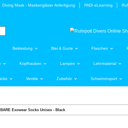
Diving Mask - Maskengläser Anfertigung
PADI eLearning
Ruh
Bekleidung
Blei & Gurte
Flaschen
e
Kopfhauben
Lampen
Lehrmaterial
äcke
Ventile
Zubehör
Schwimmsport
BARE Exowear Socks Unisex - Black