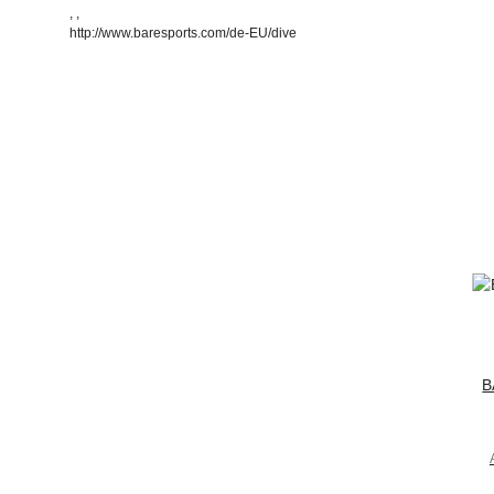
, ,
http://www.baresports.com/de-EU/dive
B