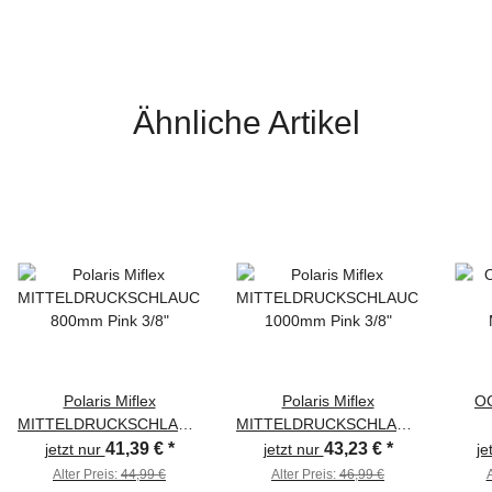
Ähnliche Artikel
Polaris Miflex
Polaris Miflex
OC
MITTELDRUCKSCHLAUCH
MITTELDRUCKSCHLAUCH
800mm Pink 3/8"
1000mm Pink 3/8"
41,39 €
*
43,23 €
*
jetzt nur
jetzt nur
je
Alter Preis:
44,99 €
Alter Preis:
46,99 €
A