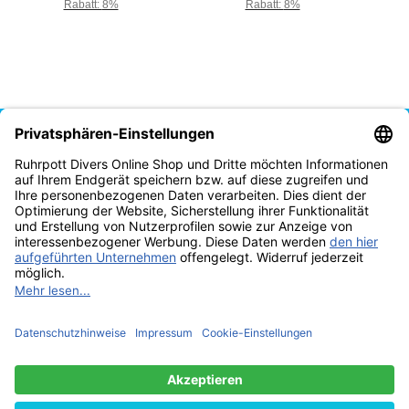
Rabatt:
8%
Rabatt:
8%
Vertrag widerrufen
* Alle Preise inkl. gesetzlicher USt., zzgl.
Versand