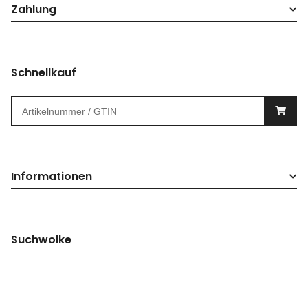
Zahlung
Schnellkauf
Informationen
Suchwolke