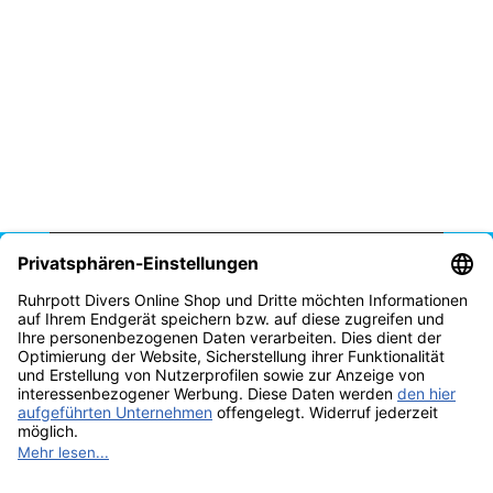
Vertrag widerrufen