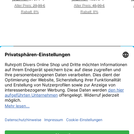
PADI Video Deutsch
Simu
Alter Preis:
29,99 €
Alter Preis:
45,99 €
PA
Rabatt:
8%
Rabatt:
8%
S
Vertrag widerrufen
* Alle Preise inkl. gesetzlicher USt., zzgl.
Versand