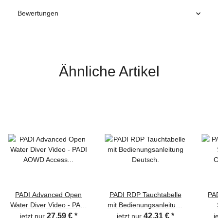
Bewertungen
Ähnliche Artikel
PADI Advanced Open
PADI RDP Tauchtabelle
PA
Water Diver Video - PADI
mit Bedienungsanleitung
AOWD Access Code -
Deutsch.
27,59 €
*
42,31 €
*
jetzt nur
jetzt nur
j