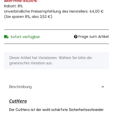
Alter Preis: 44,00 €
Rabatt:
8%
Unverbindliche Preisempfehlung des Herstellers
:
44,00 €
(Sie sparen
8%
, also
3,52 €
)
Frage zum Artikel
Sofort verfügbar
x
Dieser Artikel hat Variationen. Wählen Sie bitte die
gewünschte Variation aus.
Beschreibung
CutHero
Der CutHero ist der wohl schärfste Sicherheitsschneider 