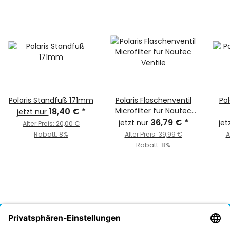
Polaris Standfuß 171mm
Polaris Flaschenventil
Pol
18,40 €
*
Microfilter für Nautec
jetzt nur
Ventile
36,79 €
*
jetzt nur
jet
Alter Preis:
20,00 €
Rabatt:
8%
Alter Preis:
39,99 €
A
Rabatt:
8%