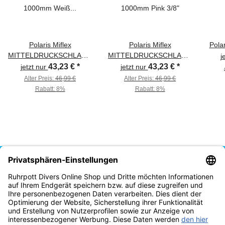
Polaris Miflex
Polaris Miflex
Pola
MITTELDRUCKSCHLAUCH
MITTELDRUCKSCHLAUCH
j
1000mm Weiß 3/8"
1000mm Pink 3/8"
43,23 €
*
43,23 €
*
jetzt nur
jetzt nur
Alter Preis:
46,99 €
Alter Preis:
46,99 €
Rabatt:
8%
Rabatt:
8%