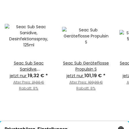
Seac Sub Seac
Seac Sub Geräteflosse
Seac
Sanidive,
Propulsin S
Desinfektionsspray,
19,32 €
*
101,19 €
*
jetzt nur
jetzt nur
jet
125ml
Alter Preis:
21,00 €
Alter Preis:
109,99 €
A
Rabatt:
8%
Rabatt:
8%