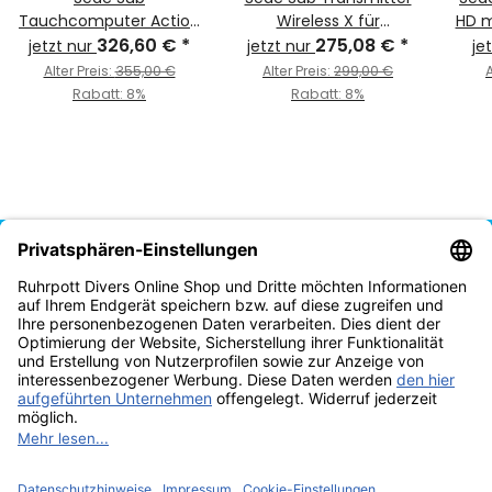
Tauchcomputer Action
Wireless X für
HD m
326,60 €
HR
*
Tauchcomputer Tablet
275,08 €
*
jetzt nur
jetzt nur
je
Alter Preis:
355,00 €
Alter Preis:
299,00 €
A
Rabatt:
8%
Rabatt:
8%
Vertrag widerrufen