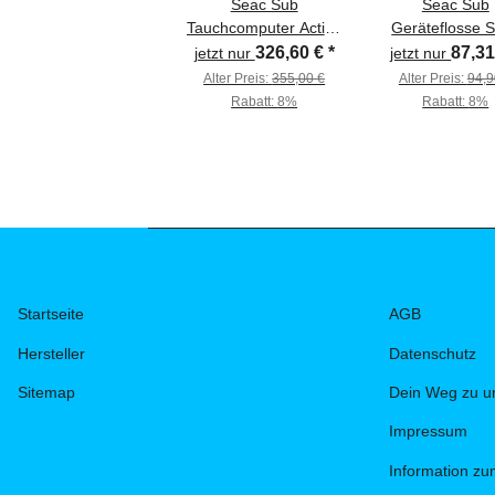
Seac Sub
Seac Sub
Tauchcomputer Action
Geräteflosse S
HR
326,60 €
*
87,3
jetzt nur
jetzt nur
Alter Preis:
355,00 €
Alter Preis:
94,9
Rabatt:
8%
Rabatt:
8%
Startseite
AGB
Hersteller
Datenschutz
Sitemap
Dein Weg zu u
Impressum
Information z