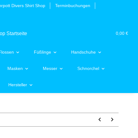
rpott Divers Shirt Shop
Terminbuchungen
0,00 €
Flossen
Füßlinge
Handschuhe
Masken
Messer
Schnorchel
Hersteller