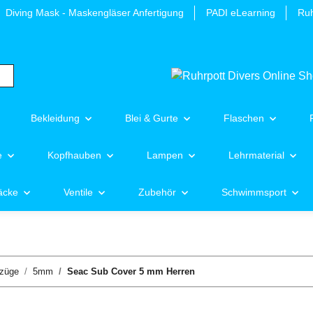
Diving Mask - Maskengläser Anfertigung
PADI eLearning
Ruh
Bekleidung
Blei & Gurte
Flaschen
e
Kopfhauben
Lampen
Lehrmaterial
äcke
Ventile
Zubehör
Schwimmsport
züge
5mm
Seac Sub Cover 5 mm Herren