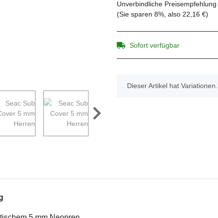
Unverbindliche Preisempfehlung 
(Sie sparen
8%
, also
22,16 €
)
Sofort verfügbar
x
Dieser Artikel hat Variationen
g
stischem 5 mm Neopren.