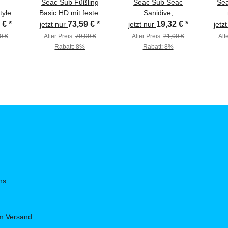
Seac Sub Füßling
Seac Sub Seac
Sea
tyle
Basic HD mit fester
Sanidive,
Sohle und
Desinfektionsspray,
1 €
*
73,59 €
*
19,32 €
*
jetzt nur
jetzt nur
jetz
Reißverschluss
125ml
0 €
Alter Preis:
79,99 €
Alter Preis:
21,00 €
Alt
Rabatt:
8%
Rabatt:
8%
ns
um Versand