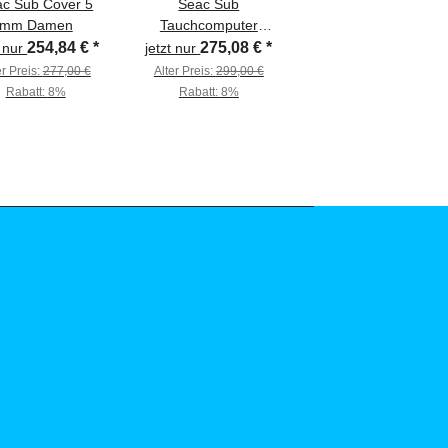
c Sub Cover 5
Seac Sub
mm Damen
Tauchcomputer
Screen
254,84 €
*
275,08 €
*
t nur
jetzt nur
er Preis:
277,00 €
Alter Preis:
299,00 €
Rabatt:
8%
Rabatt:
8%