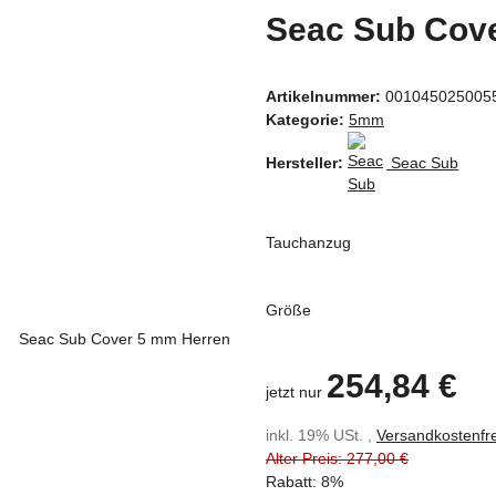
Seac Sub Cov
Artikelnummer:
00104502500
Kategorie:
5mm
Hersteller:
Seac Sub
Tauchanzug
Größe
254,84 €
jetzt nur
inkl. 19% USt. ,
Versandkostenfre
Alter Preis: 277,00 €
Rabatt:
8%