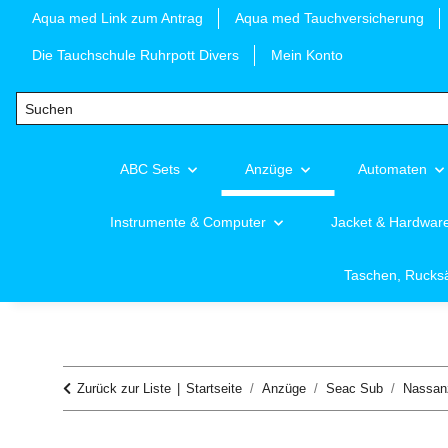
Aqua med Link zum Antrag
Aqua med Tauchversicherung
Die Tauchschule Ruhrpott Divers
Mein Konto
ABC Sets
Anzüge
Automaten
Instrumente & Computer
Jacket & Hardwar
Taschen, Rucks
Zurück zur Liste
Startseite
Anzüge
Seac Sub
Nassan