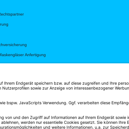
Rechtspartner
hrung
hversicherung
Maskengläser Anfertigung
g
gen
s Shirt Shop