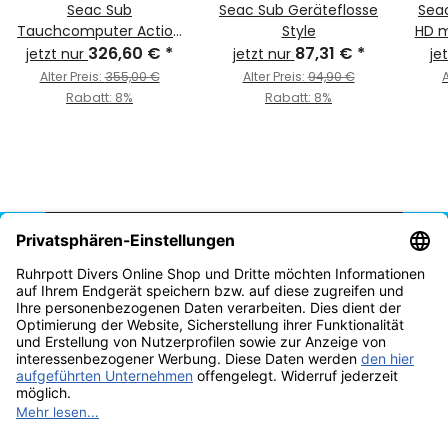
Seac Sub
Seac Sub Geräteflosse
Seac
Tauchcomputer Action
Style
HD m
326,60 €
HR
*
87,31 €
*
jetzt nur
jetzt nur
je
Alter Preis:
355,00 €
Alter Preis:
94,90 €
A
Rabatt:
8%
Rabatt:
8%
Vertrag widerrufen