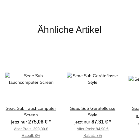
Ähnliche Artikel
Seac Sub Tauchcomputer
Seac Sub Geräteflosse
Sea
Screen
Style
j
275,08 €
*
87,31 €
*
jetzt nur
jetzt nur
Alter Preis:
299,00 €
Alter Preis:
94,90 €
Rabatt:
8%
Rabatt:
8%