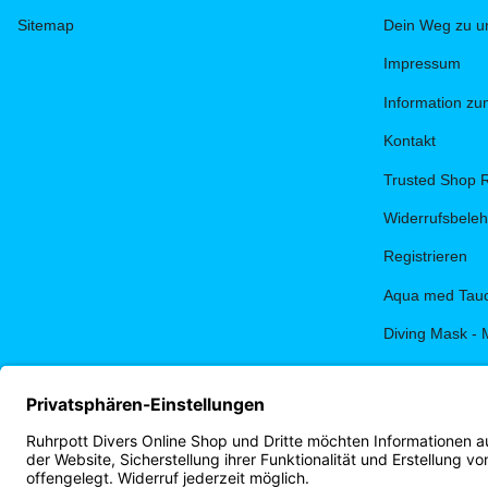
Sitemap
Dein Weg zu u
Impressum
Information z
Kontakt
Trusted Shop 
Widerrufsbele
Registrieren
Aqua med Tauc
Diving Mask - 
PADI eLearnin
Terminbuchun
Ruhrpott Diver