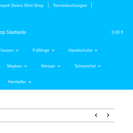
rpott Divers Shirt Shop
Terminbuchungen
0,00 €
Flossen
Füßlinge
Handschuhe
Masken
Messer
Schnorchel
Hersteller