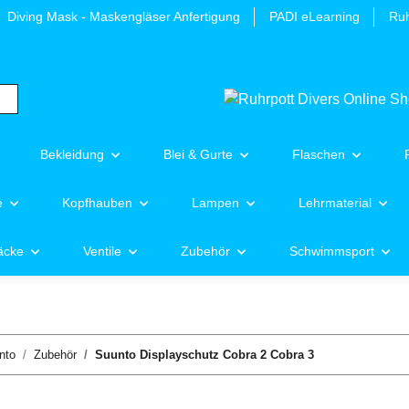
Diving Mask - Maskengläser Anfertigung
PADI eLearning
Ruh
Bekleidung
Blei & Gurte
Flaschen
e
Kopfhauben
Lampen
Lehrmaterial
äcke
Ventile
Zubehör
Schwimmsport
nto
Zubehör
Suunto Displayschutz Cobra 2 Cobra 3