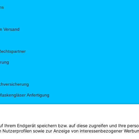
ns
um Versand
Rechtspartner
hrung
hversicherung
Maskengläser Anfertigung
g
gen
s Shirt Shop