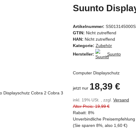
Suunto Displa
Artikelnummer:
SS013145000
GTIN:
Nicht zutreffend
HAN:
Nicht zutreffend
Kategorie:
Zubehör
Hersteller:
Suunto
Computer Displayschutz
18,39 €
jetzt nur
inkl. 19% USt. , zzgl.
Versand
Alter Preis: 19,99 €
Rabatt:
8%
Unverbindliche Preisempfehlung 
(Sie sparen
8%
, also
1,60 €
)