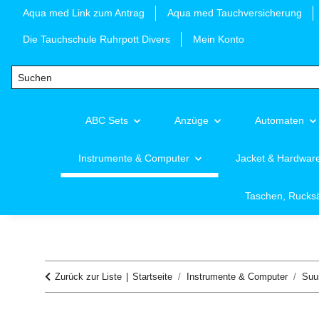
Aqua med Link zum Antrag
Aqua med Tauchversicherung
Die Tauchschule Ruhrpott Divers
Mein Konto
ABC Sets
Anzüge
Automaten
Instrumente & Computer
Jacket & Hardwar
Taschen, Rucks
Zurück zur Liste
Startseite
Instrumente & Computer
Suu