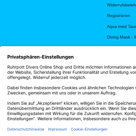
Widerrufsbele
Registrieren
Aqua med Tauc
Diving Mask - 
PADI eLearnin
Terminbuchun
Ruhrpott Diver
Vertrag widerrufen
* Alle Preise inkl. gesetzlicher USt., zzgl.
Versand