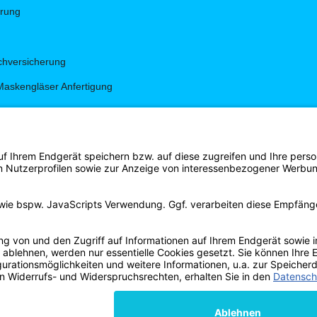
hrung
hversicherung
Maskengläser Anfertigung
g
gen
s Shirt Shop