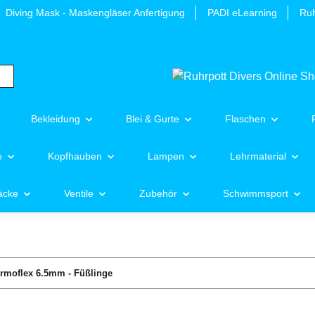
Diving Mask - Maskengläser Anfertigung
PADI eLearning
Ruh
Bekleidung
Blei & Gurte
Flaschen
e
Kopfhauben
Lampen
Lehrmaterial
äcke
Ventile
Zubehör
Schwimmsport
rmoflex 6.5mm - Füßlinge