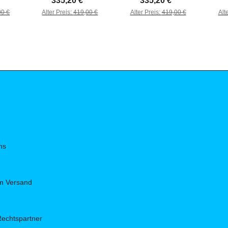
*
335,20 €
*
335,20 €
*
00 €
Alter Preis:
419,00 €
Alter Preis:
419,00 €
Alt
ns
um Versand
Rechtspartner