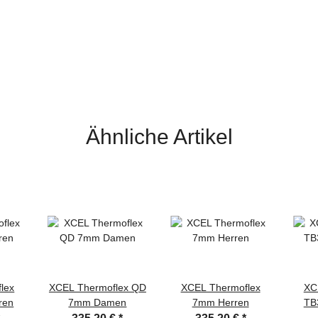
Ähnliche Artikel
lex
XCEL Thermoflex QD
XCEL Thermoflex
XC
ren
7mm Damen
7mm Herren
TB