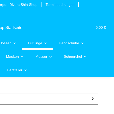
rpott Divers Shirt Shop
Terminbuchungen
0,00 €
Flossen
Füßlinge
Handschuhe
Masken
Messer
Schnorchel
Hersteller