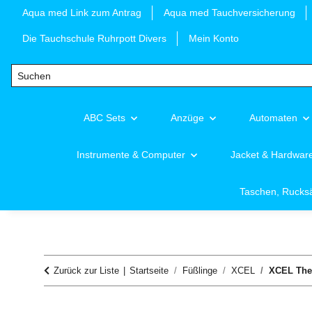
Aqua med Link zum Antrag
Aqua med Tauchversicherung
Die Tauchschule Ruhrpott Divers
Mein Konto
ABC Sets
Anzüge
Automaten
Instrumente & Computer
Jacket & Hardwar
Taschen, Rucks
Zurück zur Liste
Startseite
Füßlinge
XCEL
XCEL The