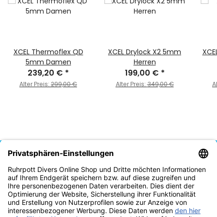
XCEL Thermoflex QD
XCEL Drylock X2 5mm
XCE
5mm Damen
Herren
239,20 €
*
199,00 €
*
Alter Preis:
299,00 €
Alter Preis:
349,00 €
A