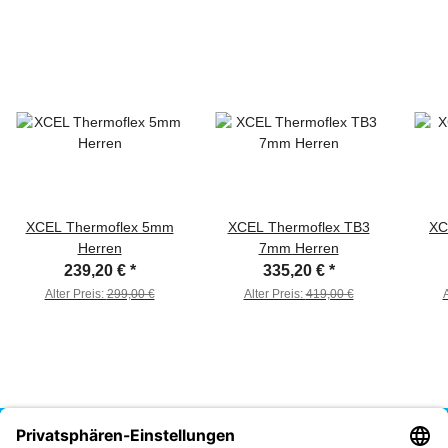
XCEL Thermoflex 5mm
XCEL Thermoflex TB3
XC
Herren
7mm Herren
239,20 €
*
335,20 €
*
Alter Preis:
299,00 €
Alter Preis:
419,00 €
A