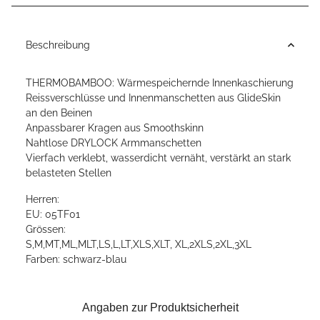
Beschreibung
THERMOBAMBOO: Wärmespeichernde Innenkaschierung
Reissverschlüsse und Innenmanschetten aus GlideSkin
an den Beinen
Anpassbarer Kragen aus Smoothskinn
Nahtlose DRYLOCK Armmanschetten
Vierfach verklebt, wasserdicht vernäht, verstärkt an stark
belasteten Stellen
Herren:
EU: 05TF01
Grössen:
S,M,MT,ML,MLT,LS,L,LT,XLS,XLT, XL,2XLS,2XL,3XL
Farben: schwarz-blau
Angaben zur Produktsicherheit