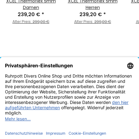
XCEL Thermoflex 5mm
XCEL Thermoflex 5mm
XCE
Damen
Herren
239,20 €
*
239,20 €
*
Alter Preis:
299,00 €
Alter Preis:
299,00 €
A
Vertrag widerrufen