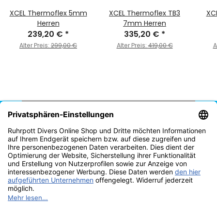
XCEL Thermoflex 5mm
XCEL Thermoflex TB3
XC
Herren
7mm Herren
239,20 €
*
335,20 €
*
Alter Preis:
299,00 €
Alter Preis:
419,00 €
A
Vertrag widerrufen