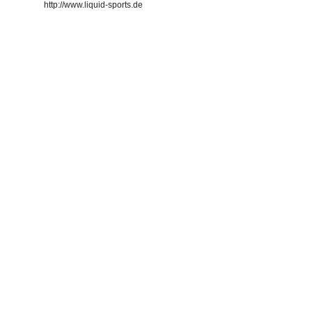
http://www.liquid-sports.de
XCEL Thermoflex
XCEL Drylock X2
XC
5mm Herren
5mm Herren
239,20 €
*
199,00 €
*
Alter Preis:
299,00 €
Alter Preis:
349,00 €