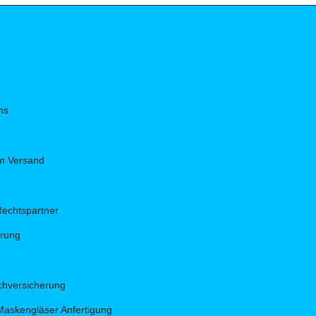
ns
um Versand
Rechtspartner
hrung
hversicherung
Maskengläser Anfertigung