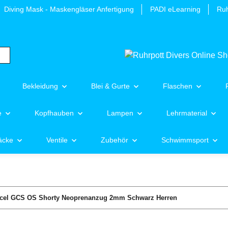
Diving Mask - Maskengläser Anfertigung
PADI eLearning
Ruh
Bekleidung
Blei & Gurte
Flaschen
e
Kopfhauben
Lampen
Lehrmaterial
äcke
Ventile
Zubehör
Schwimmsport
cel GCS OS Shorty Neoprenanzug 2mm Schwarz Herren