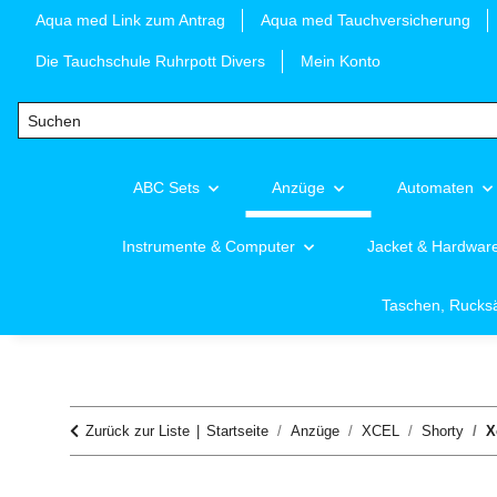
Aqua med Link zum Antrag
Aqua med Tauchversicherung
Die Tauchschule Ruhrpott Divers
Mein Konto
ABC Sets
Anzüge
Automaten
Instrumente & Computer
Jacket & Hardwar
Taschen, Rucks
Zurück zur Liste
Startseite
Anzüge
XCEL
Shorty
X