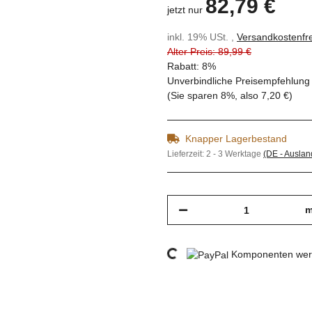
82,79 €
jetzt nur
inkl. 19% USt. ,
Versandkostenfre
Alter Preis: 89,99 €
Rabatt:
8%
Unverbindliche Preisempfehlung 
(Sie sparen
8%
, also
7,20 €
)
Knapper Lagerbestand
Lieferzeit:
2 - 3 Werktage
(DE - Ausla
m
Loading...
Komponenten werd