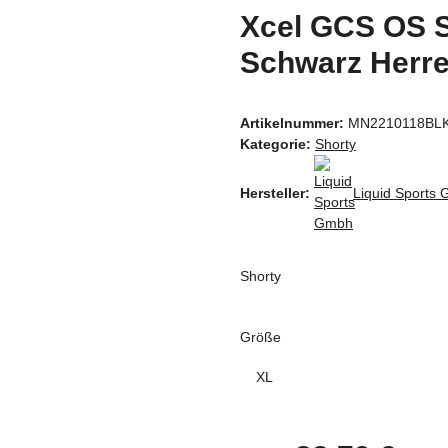
Xcel GCS OS 
Schwarz Herr
Artikelnummer:
MN2210118BL
Kategorie:
Shorty
Hersteller:
Liquid Sports
Shorty
Größe
XL