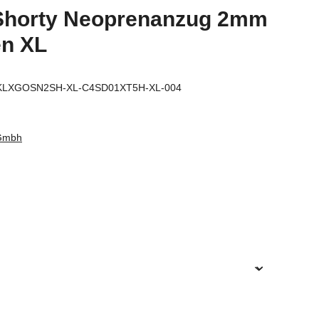
Shorty Neoprenanzug 2mm
en XL
KLXGOSN2SH-XL-C4SD01XT5H-XL-004
 Gmbh