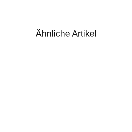
Ähnliche Artikel
EL Thermoflex QD
XCEL Thermoflex
XCEL Thermofle
7mm Damen
7mm Herren
TB3 7mm Herre
335,20 €
*
335,20 €
*
335,20 €
*
Alter Preis:
419,00 €
Alter Preis:
419,00 €
Alter Preis:
419,00 