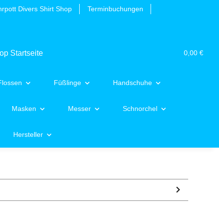
rpott Divers Shirt Shop
Terminbuchungen
0,00 €
Flossen
Füßlinge
Handschuhe
Masken
Messer
Schnorchel
Hersteller